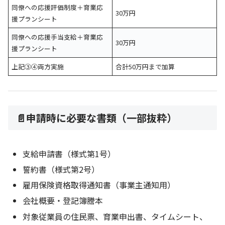
同僚への応援評価制度＋育業応
30万円
援プランシート
同僚への応援手当支給＋育業応
30万円
援プランシート
上記③④両方実施
合計50万円まで加算
📄申請時に必要な書類（一部抜粋）
支給申請書（様式第1号）
誓約書（様式第2号）
雇用保険資格取得通知書（事業主通知用）
会社概要・登記簿謄本
対象従業員の住民票、育業申出書、タイムシート、